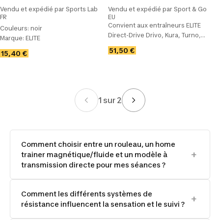
V‑Arion
Drivo II, Direto X, Suito
Vendu et expédié par Sports Lab
Vendu et expédié par Sport & Go
FR
EU
Convient aux entraîneurs ELITE
Couleurs:
noir
Direct-Drive Drivo, Kura, Turno,
Marque:
ELITE
Direto, Suito, Justo. Pour recevoir
Taille:
Sans taille
51,50 €
15,40 €
les cassettes SRAM XD/XDR
1 sur 2
Comment choisir entre un rouleau, un home
trainer magnétique/fluide et un modèle à
transmission directe pour mes séances ?
Comment les différents systèmes de
résistance influencent la sensation et le suivi ?