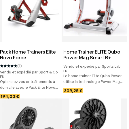
Pack Home Trainers Elite
Home Trainer ELITE Qubo
Novo Force
Power Mag Smart B+
(1)
Vendu et expédié par Sports Lab
FR
Vendu et expédié par Sport & Go
Le home trainer Elite Qubo Power
EU
Optimisez vos entraînements à
utilise la technologie Power Mag,
domicile avec le Pack Elite Novo
la résistance magnétique utilisée
309,25 €
Force - conçu pour les cyclistes
par les champions. Il s'agit d'une
194,00 €
professionnels en quête de
unité de type magnétique
performance ultime.
disposant de 8 niveaux pouvant
être