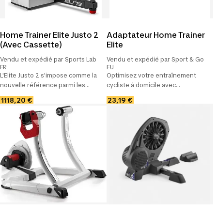
Home Trainer Elite Justo 2
Adaptateur Home Trainer
(Avec Cassette)
Elite
Vendu et expédié par Sports Lab
Vendu et expédié par Sport & Go
FR
EU
L'Elite Justo 2 s'impose comme la
Optimisez votre entraînement
nouvelle référence parmi les
cycliste à domicile avec
home trainers intelligents haut de
l'adaptateur Home Trainer Elite de
1118,20 €
23,19 €
gamme pour le cyclisme en
la marque Elite. Gardez la forme,
intérieur, surpassant son
peu importe les conditions
prédécesseur avec des
extérieures.
améliorations.