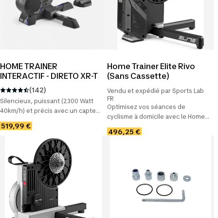
HOME TRAINER
Home Trainer Elite Rivo
INTERACTIF - DIRETO XR-T
(Sans Cassette)
(142)
Vendu et expédié par Sports Lab
FR
Silencieux, puissant (2300 Watt
Optimisez vos séances de
40km/h) et précis avec un capteur
cyclisme à domicile avec le Home
de puissance intégré Livré avec 12
519,99 €
Trainer Elite Rivo, l’équipement
mois gratuit de l'Application My E-
496,25 €
incontournable pour des
Training Elite.
entraînements efficaces et
agréables.