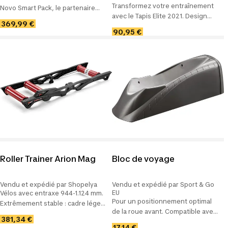
Transformez votre entraînement
Novo Smart Pack, le partenaire
avec le Tapis Elite 2021. Design
idéal pour améliorer vos
369,99 €
accrocheur et antidérapant pour
performances en cyclisme.
90,95 €
protéger votre sol et garantir une
Compact et puissant, adoptez le
parfaite stabilité.
maintenant !
Roller Trainer Arion Mag
Bloc de voyage
Vendu et expédié par Shopelya
Vendu et expédié par Sport & Go
EU
Vélos avec entraxe 944-1.124 mm.
Pour un positionnement optimal
Extrêmement stable : cadre léger
de la roue avant. Compatible avec
en thermoplastique très résistant.
381,34 €
le VTT et le vélo de course.
Compatible avec le capteur
17,14 €