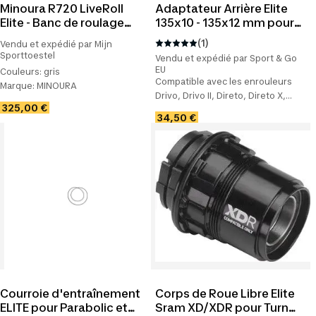
Minoura R720 LiveRoll
Adaptateur Arrière Elite
Elite - Banc de roulage
135x10 - 135x12 mm pour
pour vélos de route et de
Hometrainer Elite Direct
(1)
Vendu et expédié par Mijn
sport
Drive
Sporttoestel
Vendu et expédié par Sport & Go
EU
Couleurs:
gris
Compatible avec les enrouleurs
Marque:
MINOURA
Drivo, Drivo II, Direto, Direto X,
Taille:
Sans taille
325,00 €
Kura, Turno - axe de roue 135 x 10
34,50 €
mm et 135 x 12 mm - 4 pièces
Courroie d'entraînement
Corps de Roue Libre Elite
ELITE pour Parabolic et
Sram XD/XDR pour Turno,