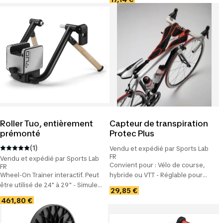
Matériau thermoplastique
Misuro B+ - 3 niveaux de
résistance
Roller Tuo, entièrement
Capteur de transpiration
prémonté
Protec Plus
(1)
Vendu et expédié par Sports Lab
FR
Vendu et expédié par Sports Lab
Convient pour : Vélo de course,
FR
Wheel-On Trainer interactif. Peut
hybride ou VTT - Réglable pour
être utilisé de 24" à 29" - Simule
s'adapter à différents vélos, se
29,85 €
des pentes jusqu'à 10% - Mesure
pose le long du tube supérieur.
461,80 €
de la cadence sans capteur.
Lavable en machine
Système de blocage Fast Fixing.