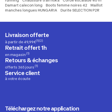
running
Chaussure trail hoka
Corde escalade 40 m
Damart calecon long
Boots femme noires 42
Maillot
manches longues HUNGARIA
Durite SELECTION P2R
Livraison offerte
(1)(2)
à partir de 49,99€
Retrait offert 1h
(1)
en magasin
Retours & échanges
(1)
offerts 365 jours
Service client
à votre écoute
Téléchargez notre application