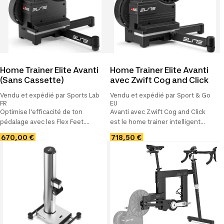
Home Trainer Elite Avanti
Home Trainer Elite Avanti
(Sans Cassette)
avec Zwift Cog and Click
Vendu et expédié par Sports Lab
Vendu et expédié par Sport & Go
FR
EU
Optimise l'efficacité de ton
Avanti avec Zwift Cog and Click
pédalage avec les Flex Feet.
est le home trainer intelligent
Atteins de nouveaux sommets
d'Elite qui combine des
670,00 €
718,50 €
avec des pentes allant jusqu'à
fonctionnalités de niveau
18% Tiroir intégré pour les
supérieur avec une accessibilité
adaptateurs. Calibrage
immédiate au monde de
automatique
l'entraînement.