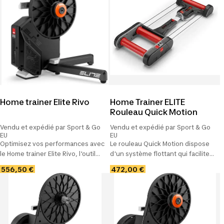
Compatible avec Rizer
Home trainer Elite Rivo
Home Trainer ELITE
Rouleau Quick Motion
Vendu et expédié par Sport & Go
Vendu et expédié par Sport & Go
EU
EU
Optimisez vos performances avec
Le rouleau Quick Motion dispose
le Home trainer Elite Rivo, l'outil
d'un système flottant qui facilite
incontournable pour les cyclistes
l'équilibre pendant
556,50 €
472,00 €
passionnés d'entraînement à
l'entrainement, cet home trainer
domicile.
compact sera idéal à transporter
grace à une poignée intégrée et
un cadre.