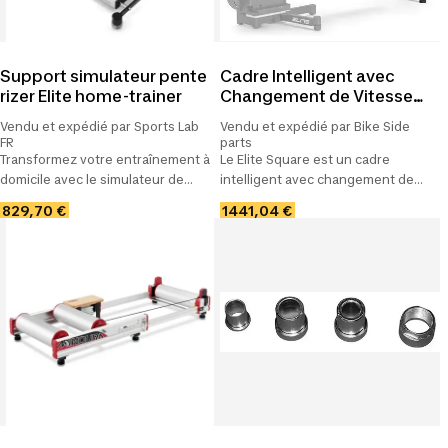
Support simulateur pente
Cadre Intelligent avec
rizer Elite home-trainer
Changement de Vitesse
Virtuel Elite Square
Vendu et expédié par Sports Lab
Vendu et expédié par Bike Side
FR
parts
Transformez votre entraînement à
Le Elite Square est un cadre
domicile avec le simulateur de
intelligent avec changement de
pente Elite. Expérimentez de
vitesse virtuel haut de gamme qui
829,70 €
1441,04 €
vraies sensations de montée et
reproduit les composants de
descente sans sortir de chez
votre vélo jusqu'à l'exacte
vous.
configuration de transmission
pour.