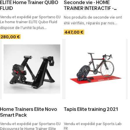
ELITE Home Trainer QUBO
Seconde vie - HOME
FLUID
TRAINER INTERACTIF -
DIRETO XR-T
Vendu et expédié par Sportano EU
Nos produits de seconde vie ont
Le home trainer ELITE Qubo Fluid
été vérifiés, réparés par nos
dispose de l'unité la plus
technicien(ne)s expert(e)s puis
447,00 €
puissante en absolu et
nettoyés si besoin Photos non
280,00 €
silencieuse afin de s'entraîner en
contractuelles.
toute simplicité. Un grand volant
complètement immergé dans
l'huile permet d'ob.
Home Trainers Elite Novo
Tapis Elite training 2021
Smart Pack
Vendu et expédié par Sportano EU
Vendu et expédié par Sports Lab
FR
Découvrez le Home Trainer Elite