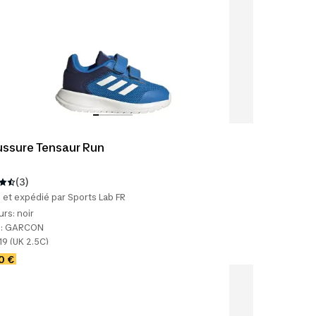
ssure Tensaur Run
(3)
et expédié par Sports Lab FR
urs:
noir
:
GARCON
19 (UK 2.5C)
0 €