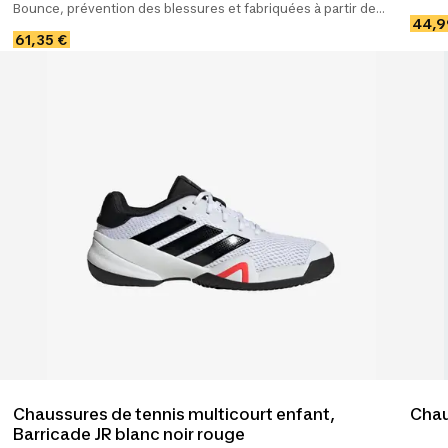
Bounce, prévention des blessures et fabriquées à partir de
match
44,9
matériaux recyclés.
61,35 €
Chaussures de tennis multicourt enfant,
Chau
Barricade JR blanc noir rouge