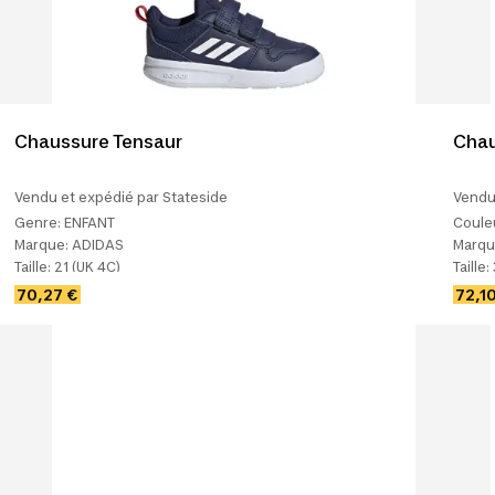
Chaussure Tensaur
Chau
Vendu et expédié par Stateside
Vendu 
Genre:
ENFANT
Coule
Marque:
ADIDAS
Marqu
Taille:
21 (UK 4C)
Taille:
70,27 €
72,1