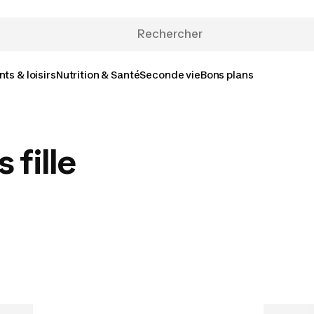
ts & loisirs
Nutrition & Santé
Seconde vie
Bons plans
 fille