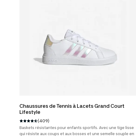
Taille
35
6
Couleurs
36
5
Blanc
11
Genre
36
2/3
5
Bleu
9
(UK
4)
FILLE
18
Nature
De
Noir
9
38
Produit
5
GARCON
16
Vert
6
32
Chaussures
ENFANT
4
(UK
4
15
de sport
13.5C)
VOIR
Gris
5
TOUS
Chaussures de Tennis à Lacets Grand Court
ADULTE
2
LES
Voir
Baskets
4
Lifestyle
Voir
tout
FILTRES
tout
(409)
Chaussures
2
de vélo
Baskets résistantes pour enfants sportifs. Avec une tige lisse
qui résiste aux coups et aux bosses et une semelle souple en