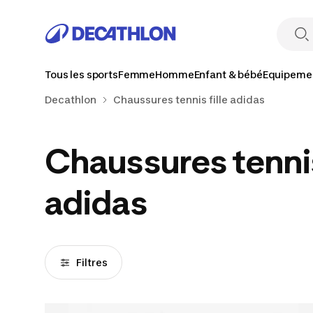
Tous les sports
Femme
Homme
Enfant & bébé
Equipemen
Decathlon
Chaussures tennis fille adidas
Chaussures tennis
adidas
Filtres