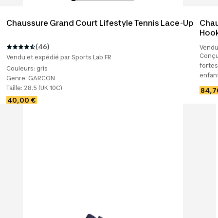
Chaussure Grand Court Lifestyle Tennis Lace-Up
Chau
Hook
(46)
Vendu 
Conçu
Vendu et expédié par Sports Lab FR
fortes
Couleurs:
gris
enfant
Genre:
GARCON
caract
Taille:
28.5 (UK 10C)
84,7
40,00 €