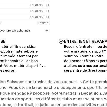
09:30-19:00
09:30-19:00
09:30-19:00
e
Fermé
ouverture exceptionnels
ISE
ENTRETIEN ET REPAR
atériel fitness, skis...
Besoin d’entretenir ou d
z votre matériel, on le
votre matériel de sport ? 
te immédiatement par
solution ! Confiez votre
nt bancaire ou en bon
équipement à nos expert
t. Votre matériel sportif va
ateliers ou à nos partenair
des euros !
sera entre de (très) bon
lon Soissons sont ravies de vous accueillir. Cette pre
gone. Vous êtes à la recherche d’équipements sportifs 
e que s’engage à proposer votre magasin Decathlon. Au 
question de sport. Les différents clubs et associations
stique, le football, le judo, ou encore des activités nau