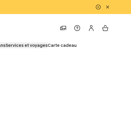
n été
 plus
ans
Services et voyages
Carte cadeau