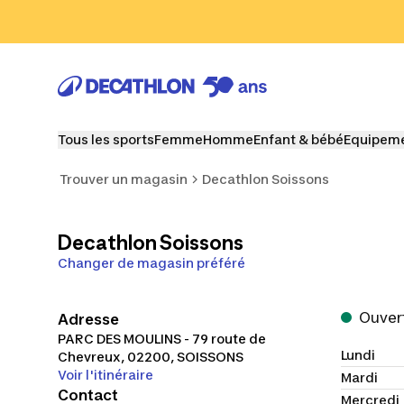
Rechercher
Voir le contenu
Accéder au haut de la p
Tous les sports
Femme
Homme
Enfant & bébé
Equipemen
Trouver un magasin
Decathlon Soissons
Decathlon Soissons
Changer de magasin préféré
Ouvert
Adresse
PARC DES MOULINS - 79 route de
lundi
Chevreux
,
02200
,
SOISSONS
Voir l'itinéraire
mardi
Contact
mercredi