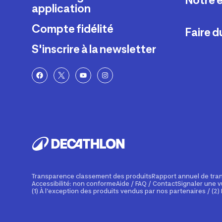
Notre 
application
Qui somm
Compte fidélité
Faire 
Nos maga
S'inscrire à la newsletter
Recrutem
Conseils s
Presse et 
Appli de s
La vie de 
Réserver u
Engageme
Cours de f
Fondation
Applicati
Decathlon
Vacances 
Decathlon
Transparence classement des produits
Rapport annuel de tr
Accessibilité: non conforme
Aide / FAQ / Contact
Signaler une v
(1) À l’exception des produits vendus par nos partenaires / (2