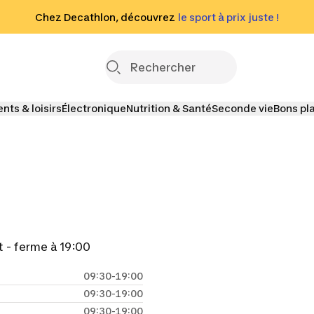
age
Chez Decathlon, découvrez
le sport à prix juste !
Découvrez notre sélectio
En savoir
ts & loisirs
Électronique
Nutrition & Santé
Seconde vie
Bons pl
 - ferme à 19:00
09:30-19:00
09:30-19:00
09:30-19:00