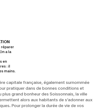
ATION
e réparer
On a la
s en
es : il
nes mains.
mière capitale française, également surnommée
pour pratiquer dans de bonnes conditions et
plus grand bonheur des Soissonnais, la ville
 permettent alors aux habitants de s’adonner aux
tiques. Pour prolonger la durée de vie de vos