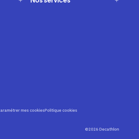
Nos services
Entretenir et réparer
Louer votre matériel
Revendre votre matériel
Personnaliser vos produits
t ?
Financement
Assurance
Carte cadeau
Decathlon Pro
Decat'Live
aramétrer mes cookies
Politique cookies
s offres
©2026 Decathlon
es et