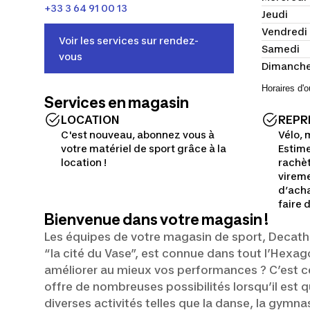
+33 3 64 91 00 13
jeudi
vendredi
Voir les services sur rendez-
samedi
vous
dimanch
Horaires d'
Services en magasin
LOCATION
REPR
C'est nouveau, abonnez vous à
Vélo, m
votre matériel de sport grâce à la
Estime
location !
rachè
vireme
d’acha
faire 
Bienvenue dans votre magasin !
Les équipes de votre magasin de sport, Decath
“la cité du Vase”, est connue dans tout l’Hexa
améliorer au mieux vos performances ? C’est c
offre de nombreuses possibilités lorsqu’il est 
diverses activités telles que la danse, la gymna